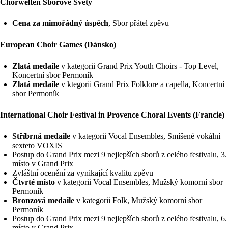
Chorwelten Sborové Světy
Cena za mimořádný úspěch
, Sbor přátel zpěvu
European Choir Games (Dánsko)
Zlatá medaile
v kategorii Grand Prix Youth Choirs - Top Level,
Koncertní sbor Permoník
Zlatá medaile
v ktegorii Grand Prix Folklore a capella, Koncertní
sbor Permoník
International Choir Festival in Provence Choral Events (Francie)
Stříbrná medaile
v kategorii Vocal Ensembles, Smíšené vokální
sexteto VOXIS
Postup do Grand Prix mezi 9 nejlepších sborů z celého festivalu, 3.
místo v Grand Prix
Zvláštní ocenění za vynikající kvalitu zpěvu
Čtvrté místo
v kategorii Vocal Ensembles, Mužský komorní sbor
Permoník
Bronzová medaile
v kategorii Folk, Mužský komorní sbor
Permoník
Postup do Grand Prix mezi 9 nejlepších sborů z celého festivalu, 6.
místo v Grand Prix