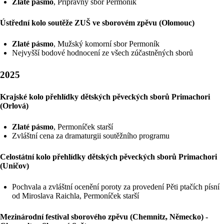
Zlaté pásmo
, Přípravný sbor Permoník
Ústřední kolo soutěže ZUŠ ve sborovém zpěvu (Olomouc)
Zlaté pásmo
, Mužský komorní sbor Permoník
Nejvyšší bodové hodnocení ze všech zúčastněných sborů
2025
Krajské kolo přehlídky dětských pěveckých sborů Primachori
(Orlová)
Zlaté pásmo
, Permoníček starší
Zvláštní cena za dramaturgii soutěžního programu
Celostátní kolo přehlídky dětských pěveckých sborů Primachori
(Uničov)
Pochvala a zvláštní ocenění poroty za provedení Pěti ptačích písní
od Miroslava Raichla, Permoníček starší
Mezinárodní festival sborového zpěvu (Chemnitz, Německo) -