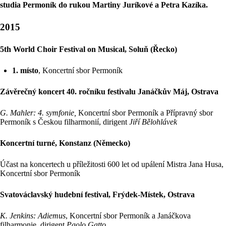
studia Permoník do rukou Martiny Juríkové a Petra Kazíka.
2015
5th World Choir Festival on Musical, Soluň (Řecko)
1. místo
, Koncertní sbor Permoník
Závěrečný koncert 40. ročníku festivalu Janáčkův Máj, Ostrava
G. Mahler: 4. symfonie,
Koncertní sbor Permoník a Přípravný sbor
Permoník s Českou filharmonií, dirigent
Jiří Bělohlávek
Koncertní turné, Konstanz (Německo)
Účast na koncertech u příležitosti 600 let od upálení Mistra Jana Husa,
Koncertní sbor Permoník
Svatováclavský hudební festival, Frýdek-Místek, Ostrava
K. Jenkins: Adiemus
, Koncertní sbor Permoník a Janáčkova
filharmonie, dirigent
Paolo Gatto