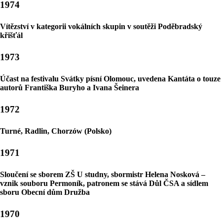
1974
Vítězství v kategorii vokálních skupin v soutěži Poděbradský
křišťál
1973
Účast na festivalu Svátky písní Olomouc, uvedena Kantáta o touze
autorů Františka Buryho a Ivana Šeinera
1972
Turné, Radlin, Chorzów (Polsko)
1971
Sloučení se sborem ZŠ U studny, sbormistr Helena Nosková –
vznik souboru Permoník, patronem se stává Důl ČSA a sídlem
sboru Obecní dům Družba
1970