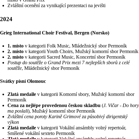
Zvláštní ocenění za vynikající prezentaci na jevišti
2024
Grieg International Choir Festival, Bergen (Norsko)
1. místo
v kategorii Folk Music, Mládežnický sbor Permoník
2. místo
v kategorii Youth Choirs, Mužský komorní sbor Permoník
2. místo
v kategorii Sacred Music, Koncertní sbor Permoník
Postup do soutěže o Grand Prix mezi 7 nejlepších sborů z celé
soutěže
, Mládežnický sbor Permoník
Svátky písní Olomouc
Zlatá medaile
v kategorii Komorní sbory, Mužský komorní sbor
Permoník
Cena za nejlépe provedenou českou skladbu
(
J. Vičar - Do hory
ma poslali
), Mužský komorní sbor Permoník
Zvláštní cena poroty Karině Grimové za působivý dirigentský
výkon
Zlatá medaile
v kategorii Vokální ansámbly volný repertoár,
Smíšené vokální sexteto Permoník
Zlatá medaile
v kategorii Vokální ansámbly volný repertoár,